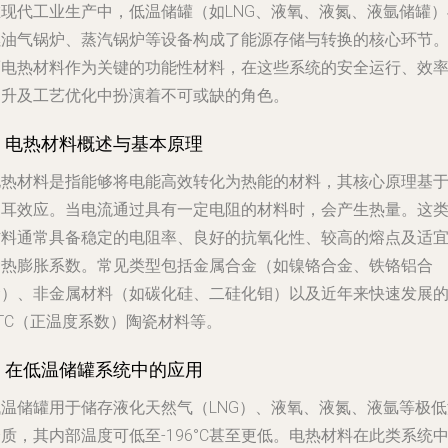
在现代工业生产中，低温储罐（如LNG、液氧、液氮、液氩储罐）
燃油气锅炉、蒸汽锅炉等设备构成了能源存储与转换的核心环节
而电热材料作为关键的功能性材料，在这些系统的安全运行、效
提升及工艺优化中扮演着不可或缺的角色。
1. 电热材料概述与基本原理
电热材料是指能够将电能高效转化为热能的材料，其核心原理基
焦耳效应。当电流通过具有一定电阻的材料时，会产生热量。这
材料通常具备稳定的电阻率、良好的抗氧化性、较高的熔点及适
的热膨胀系数。常见类型包括金属合金（如镍铬合金、铁铬铝合
金）、非金属材料（如碳化硅、二硅化钼）以及近年来快速发展
TC（正温度系数）陶瓷材料等。
2. 在低温储罐系统中的应用
低温储罐用于储存液化天然气（LNG）、液氧、液氮、液氩等极低
质，其内部温度可低至-196°C甚至更低。电热材料在此类系统