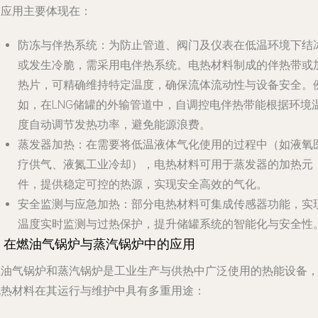
的应用主要体现在：
防冻与伴热系统
：为防止管道、阀门及仪表在低温环境下结
或发生冷脆，需采用电伴热系统。电热材料制成的伴热带或
热片，可精确维持特定温度，确保流体流动性与设备安全。
如，在LNG储罐的外输管道中，自调控电伴热带能根据环境
度自动调节发热功率，避免能源浪费。
蒸发器加热
：在需要将低温液体气化使用的过程中（如液氧
疗供气、液氮工业冷却），电热材料可用于蒸发器的加热元
件，提供稳定可控的热源，实现安全高效的气化。
安全监测与应急加热
：部分电热材料可集成传感器功能，实
温度实时监测与过热保护，提升储罐系统的智能化与安全性
3. 在燃油气锅炉与蒸汽锅炉中的应用
燃油气锅炉和蒸汽锅炉是工业生产与供热中广泛使用的热能设备
电热材料在其运行与维护中具有多重用途：