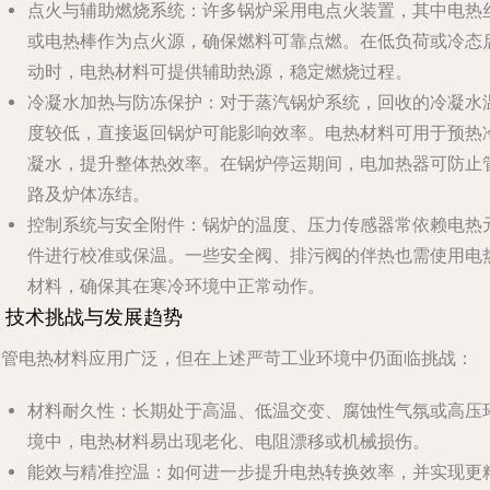
点火与辅助燃烧系统
：许多锅炉采用电点火装置，其中电热
或电热棒作为点火源，确保燃料可靠点燃。在低负荷或冷态
动时，电热材料可提供辅助热源，稳定燃烧过程。
冷凝水加热与防冻保护
：对于蒸汽锅炉系统，回收的冷凝水
度较低，直接返回锅炉可能影响效率。电热材料可用于预热
凝水，提升整体热效率。在锅炉停运期间，电加热器可防止
路及炉体冻结。
控制系统与安全附件
：锅炉的温度、压力传感器常依赖电热
件进行校准或保温。一些安全阀、排污阀的伴热也需使用电
材料，确保其在寒冷环境中正常动作。
4. 技术挑战与发展趋势
尽管电热材料应用广泛，但在上述严苛工业环境中仍面临挑战：
材料耐久性
：长期处于高温、低温交变、腐蚀性气氛或高压
境中，电热材料易出现老化、电阻漂移或机械损伤。
能效与精准控温
：如何进一步提升电热转换效率，并实现更