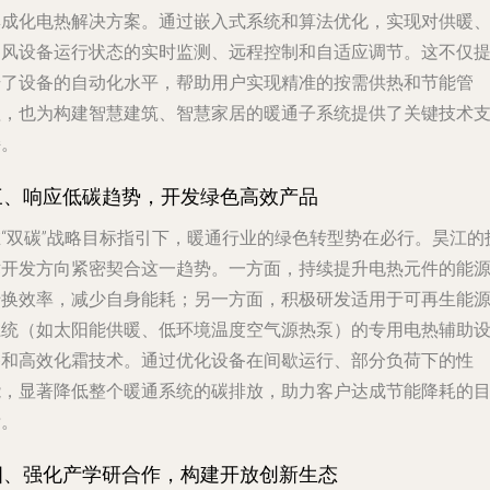
集成化电热解决方案。通过嵌入式系统和算法优化，实现对供暖
通风设备运行状态的实时监测、远程控制和自适应调节。这不仅
升了设备的自动化水平，帮助用户实现精准的按需供热和节能管
理，也为构建智慧建筑、智慧家居的暖通子系统提供了关键技术
持。
三、响应低碳趋势，开发绿色高效产品
在“双碳”战略目标指引下，暖通行业的绿色转型势在必行。昊江的
术开发方向紧密契合这一趋势。一方面，持续提升电热元件的能
转换效率，减少自身能耗；另一方面，积极研发适用于可再生能
系统（如太阳能供暖、低环境温度空气源热泵）的专用电热辅助
备和高效化霜技术。通过优化设备在间歇运行、部分负荷下的性
能，显著降低整个暖通系统的碳排放，助力客户达成节能降耗的
标。
四、强化产学研合作，构建开放创新生态