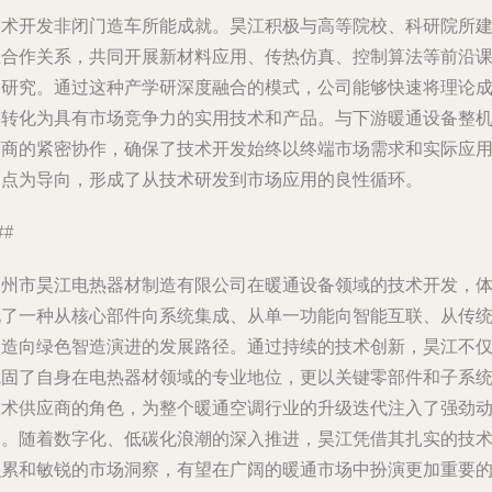
技术开发非闭门造车所能成就。昊江积极与高等院校、科研院所
立合作关系，共同开展新材料应用、传热仿真、控制算法等前沿
题研究。通过这种产学研深度融合的模式，公司能够快速将理论
果转化为具有市场竞争力的实用技术和产品。与下游暖通设备整
厂商的紧密协作，确保了技术开发始终以终端市场需求和实际应
痛点为导向，形成了从技术研发到市场应用的良性循环。
##
常州市昊江电热器材制造有限公司在暖通设备领域的技术开发，
现了一种从核心部件向系统集成、从单一功能向智能互联、从传
制造向绿色智造演进的发展路径。通过持续的技术创新，昊江不
巩固了自身在电热器材领域的专业地位，更以关键零部件和子系
技术供应商的角色，为整个暖通空调行业的升级迭代注入了强劲
力。随着数字化、低碳化浪潮的深入推进，昊江凭借其扎实的技
积累和敏锐的市场洞察，有望在广阔的暖通市场中扮演更加重要