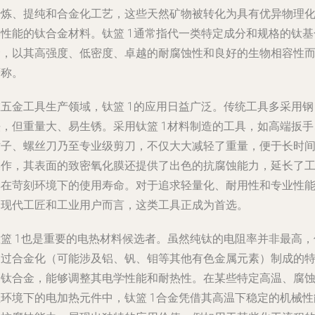
冶炼、提纯和合金化工艺，这些天然矿物被转化为具有优异物理
学性能的钛合金材料。钛篮 1通常指代一类特定成分和规格的钛基
金，以其高强度、低密度、卓越的耐腐蚀性和良好的生物相容性
著称。
在五金工具生产领域，钛篮 1的应用日益广泛。传统工具多采用钢
铁，但重量大、易生锈。采用钛篮 1材料制造的工具，如高端扳手
钳子、螺丝刀乃至专业级剪刀，不仅大大减轻了重量，便于长时
操作，其表面的致密氧化膜还提供了出色的抗腐蚀能力，延长了
具在苛刻环境下的使用寿命。对于追求轻量化、耐用性和专业性
的现代工匠和工业用户而言，这类工具正成为首选。
钛篮 1也是重要的电热材料候选者。虽然纯钛的电阻率并非最高，
通过合金化（可能涉及铝、钒、钼等其他有色金属元素）制成的
定钛合金，能够调整其电学性能和耐热性。在某些特定高温、腐
性环境下的电加热元件中，钛篮 1合金凭借其高温下稳定的机械性