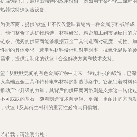
和抗腐蚀能力，展现出独特的应用价值，例如用于某些化工流程
加热器或特殊实验设备。
为供应商，提供“钛篮 1”不仅仅意味着销售一种金属原料或半成
品。他们整合了从矿物精选、材料研发、精密加工到市场应用的
整链条。优秀的供应商能够根据五金工具制造商对硬度、韧性、
工性能的具体要求，或电热材料设计师对电阻率、抗氧化温度的
数需求，提供定制化的钛篮 1合金解决方案和技术支持。
钛篮 1从默默无闻的有色金属矿物中走来，经过科技的锻造，已深
嵌入高端五金工具和特种电热材料的制造脉络中。它象征着材料
学推动产业升级的力量，其背后的供应商网络则是支撑这一转化
程不可或缺的基石。随着制造技术向更轻、更强、更耐用的方向
展，钛篮 1及其衍生材料的重要性必将与日俱增。
如若转载，请注明出处：