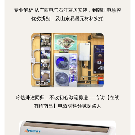
专业解析 从广西电气石汗蒸房安装，到韩国电热膜
优劣辨别，及山东易晟元材料实拍
冷热殊途同归，不改初心激流勇进——专访【在线
有约南昌】电热材料领域探路人