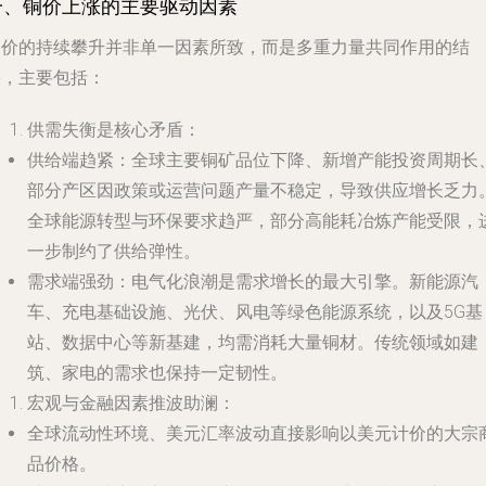
一、铜价上涨的主要驱动因素
铜价的持续攀升并非单一因素所致，而是多重力量共同作用的结
果，主要包括：
供需失衡是核心矛盾
：
供给端趋紧
：全球主要铜矿品位下降、新增产能投资周期长
部分产区因政策或运营问题产量不稳定，导致供应增长乏力
全球能源转型与环保要求趋严，部分高能耗冶炼产能受限，
一步制约了供给弹性。
需求端强劲
：电气化浪潮是需求增长的最大引擎。新能源汽
车、充电基础设施、光伏、风电等绿色能源系统，以及5G基
站、数据中心等新基建，均需消耗大量铜材。传统领域如建
筑、家电的需求也保持一定韧性。
宏观与金融因素推波助澜
：
全球流动性环境、美元汇率波动直接影响以美元计价的大宗
品价格。